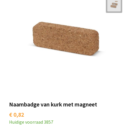
Schoenentassen
Schoudertassen
Sporttassen
Strandtassen
Tablettassen
Toilettassen
Trolleys
Waterbestendige tassen
Naambadge van kurk met magneet
€ 0,82
Golftassen
Huidige voorraad
3857
Aktetassen