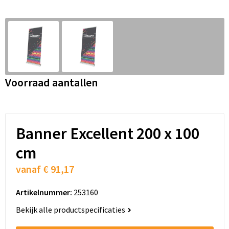
Snoepgoed
Audio oordopjes
Laptop hoezen en tassen
Spellen voor binnen en buiten
Lunchtassen
Sport
Matrozentassen
Voorraad aantallen
Sustainable
Opbergtassen
Themapakketten
Opvouwbare tassen
Banner Excellent 200 x 100
Veiligheid, Auto en Fiets
Papieren tassen
cm
Vrije tijd en Strand
Promotietassen
vanaf
€ 91,17
Waterflesjes
Reistassen
Artikelnummer:
253160
Rugzakken
Bekijk alle productspecificaties