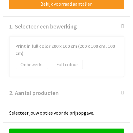
Schoenentassen
Bekijk voorraad aantallen
Schoudertassen
1. Selecteer een bewerking
Sporttassen
Strandtassen
Print in full color 200 x 100 cm (200 x 100 cm, 100
cm)
Tablettassen
Onbewerkt
Full colour
Toilettassen
Trolleys
2. Aantal producten
Waterbestendige tassen
Selecteer jouw opties voor de prijsopgave.
Golftassen
Aktetassen