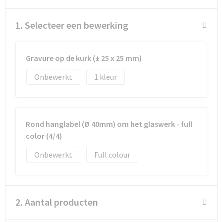
Schoenentassen
1. Selecteer een bewerking
Schoudertassen
Sporttassen
Gravure op de kurk (± 25 x 25 mm)
Strandtassen
Onbewerkt
1
Tablettassen
Toilettassen
Rond hanglabel (Ø 40mm) om het glaswerk - full
color (4/4)
Trolleys
Onbewerkt
Full colour
Waterbestendige tassen
Golftassen
2. Aantal producten
Aktetassen