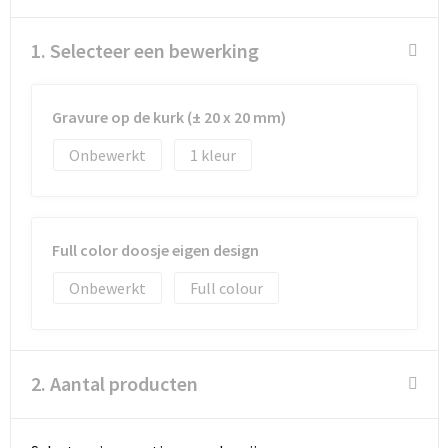
Schoenentassen
1. Selecteer een bewerking
Schoudertassen
Sporttassen
Gravure op de kurk (± 20 x 20 mm)
Strandtassen
Onbewerkt
1
Tablettassen
Toilettassen
Full color doosje eigen design
Onbewerkt
Full colour
Trolleys
Waterbestendige tassen
2. Aantal producten
Golftassen
Aktetassen