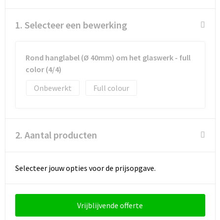
Schoenentassen
1. Selecteer een bewerking
Schoudertassen
Sporttassen
Rond hanglabel (Ø 40mm) om het glaswerk - full
color (4/4)
Strandtassen
Onbewerkt
Full colour
Tablettassen
Toilettassen
2. Aantal producten
Trolleys
Selecteer jouw opties voor de prijsopgave.
Waterbestendige tassen
Golftassen
Vrijblijvende offerte
Aktetassen