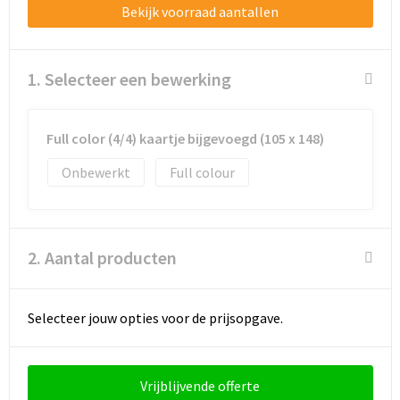
Schoenentassen
Bekijk voorraad aantallen
Schoudertassen
1. Selecteer een bewerking
Sporttassen
Strandtassen
Full color (4/4) kaartje bijgevoegd (105 x 148)
Onbewerkt
Full colour
Tablettassen
Toilettassen
2. Aantal producten
Trolleys
Waterbestendige tassen
Selecteer jouw opties voor de prijsopgave.
Golftassen
Vrijblijvende offerte
Aktetassen