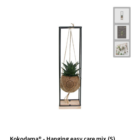
Kokodama® - Hanging easy care mix (S)