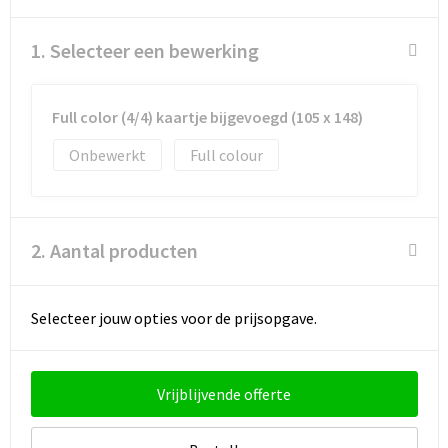
Schoenentassen
1. Selecteer een bewerking
Schoudertassen
Sporttassen
Full color (4/4) kaartje bijgevoegd (105 x 148)
Strandtassen
Onbewerkt
Full colour
Tablettassen
2. Aantal producten
Toilettassen
Trolleys
Selecteer jouw opties voor de prijsopgave.
Waterbestendige tassen
Vrijblijvende offerte
Golftassen
Aktetassen