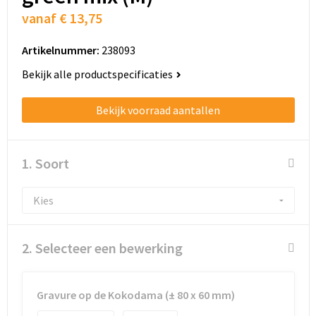
Schoenentassen
vanaf
€ 13,75
Schoudertassen
Artikelnummer:
238093
Sporttassen
Bekijk alle productspecificaties
Strandtassen
Bekijk voorraad aantallen
Tablettassen
1. Soort
Toilettassen
Trolleys
Waterbestendige tassen
2. Selecteer een bewerking
Golftassen
Gravure op de Kokodama (± 80 x 60 mm)
Aktetassen