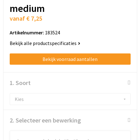
Schoenentassen
medium
Schoudertassen
vanaf
€ 7,25
Sporttassen
Artikelnummer:
183524
Bekijk alle productspecificaties
Strandtassen
Bekijk voorraad aantallen
Tablettassen
Toilettassen
1. Soort
Trolleys
Waterbestendige tassen
2. Selecteer een bewerking
Golftassen
Aktetassen