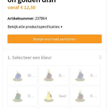
vanaf
€ 12,50
Artikelnummer:
237864
Bekijk alle productspecificaties
Bekijk voorraad aantallen
1. Selecteer een kleur
Blauw
Bordeaux
Donkerblauw
Donkergroen
Geel
Koper