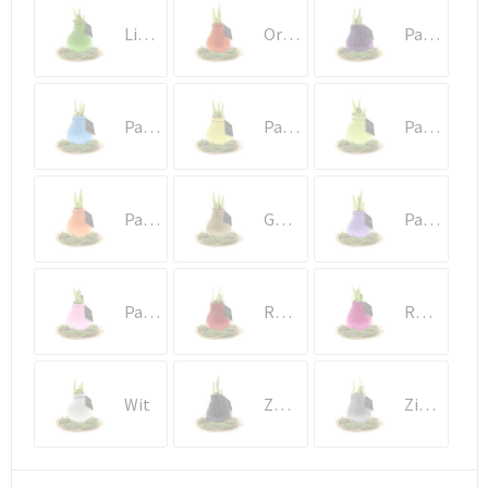
Lichtgroen
Oranje
Paars
Pastel blauw
Pastel geel
Pastel groen
Pastel oranje
Goud
Pastel paars
Pastel roze
Rood
Roze
Wit
Zwart
Zilver