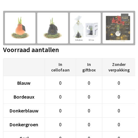
Snoepgoed
Audio oordopjes
Laptop hoezen en tassen
Spellen voor binnen en buiten
Lunchtassen
Sport
Matrozentassen
Voorraad aantallen
Sustainable
Opbergtassen
Themapakketten
Opvouwbare tassen
In
In
Zonder
cellofaan
giftbox
verpakking
Veiligheid, Auto en Fiets
Papieren tassen
Blauw
0
0
0
Vrije tijd en Strand
Promotietassen
Bordeaux
0
0
0
Waterflesjes
Reistassen
Donkerblauw
0
0
0
Rugzakken
Donkergroen
0
0
0