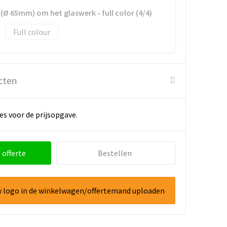
(Ø 65mm) om het glaswerk - full color (4/4)
Full colour
cten
es voor de prijsopgave.
 offerte
Bestellen
w logo in de winkelwagen/offertemand uploaden