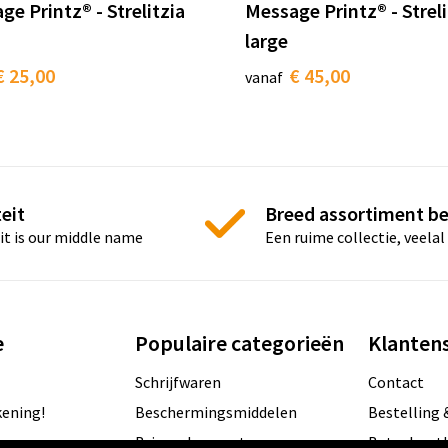
ge Printz® - Strelitzia
Message Printz® - Streli
large
€ 25,00
€ 45,00
vanaf
eit
Breed assortiment b
it is our middle name
Een ruime collectie, veelal
e
Populaire categorieën
Klantens
Schrijfwaren
Contact
ening!
Beschermingsmiddelen
Bestelling 
en
Brievenbus post
Betaalmet