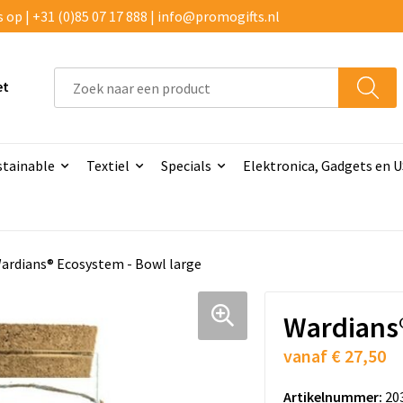
p | +31 (0)85 07 17 888 | info@promogifts.nl
et
stainable
Textiel
Specials
Elektronica, Gadgets en 
ardians® Ecosystem - Bowl large
Wardians®
vanaf
€ 27,50
Artikelnummer:
20