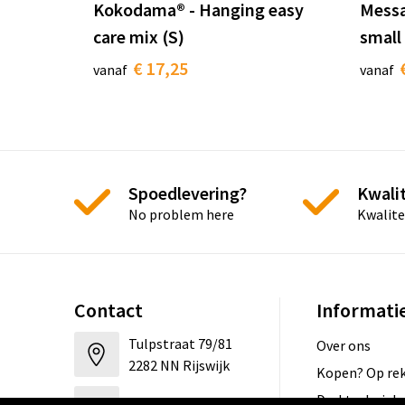
Kokodama® - Hanging easy
Messa
care mix (S)
small
€ 17,25
vanaf
vanaf
Spoedlevering?
Kwalit
No problem here
Kwalite
Contact
Informati
Tulpstraat 79/81
Over ons
2282 NN Rijswijk
Kopen? Op rek
Druktechniek