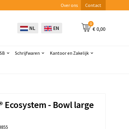
Over ons
Contact
0
NL
EN
€ 0,00
USB
Schrijfwaren
Kantoor en Zakelijk
 Ecosystem - Bowl large
3855