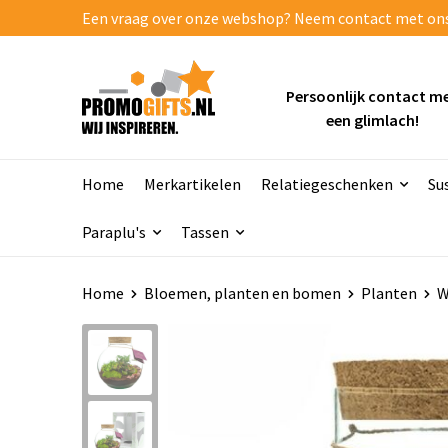
Een vraag over onze webshop? Neem contact met ons o
Persoonlijk contact m
een glimlach!
Home
Merkartikelen
Relatiegeschenken
Su
Paraplu's
Tassen
Home
Bloemen, planten en bomen
Planten
W