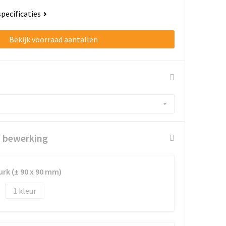
specificaties
Bekijk voorraad aantallen
n bewerking
urk (± 90 x 90 mm)
1