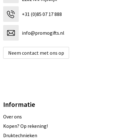
Snoepgoed
Audio oordopjes
Laptop hoezen en tassen
+31 (0)85 07 17 888
Spellen voor binnen en buiten
Lunchtassen
info@promogifts.nl
Sport
Matrozentassen
Sustainable
Opbergtassen
Neem contact met ons op
Themapakketten
Opvouwbare tassen
Veiligheid, Auto en Fiets
Papieren tassen
Vrije tijd en Strand
Promotietassen
Informatie
Waterflesjes
Reistassen
Over ons
Rugzakken
Kopen? Op rekening!
Druktechnieken