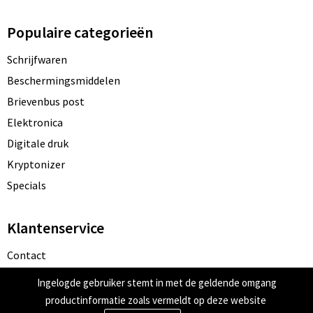
Schoenentassen
Populaire categorieën
Schoudertassen
Schrijfwaren
Sporttassen
Beschermingsmiddelen
Brievenbus post
Strandtassen
Elektronica
Tablettassen
Digitale druk
Kryptonizer
Toilettassen
Specials
Trolleys
Klantenservice
Waterbestendige tassen
Contact
Bestelling & Bezorging
Golftassen
Ingelogde gebruiker stemt in met de geldende omgang
Betaalmethoden
productinformatie zoals vermeldt op deze website
Aktetassen