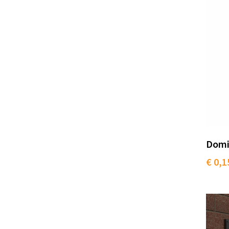
Domin
€ 0,1