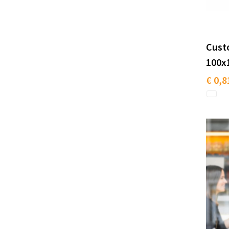
Cust
100
€ 0,8