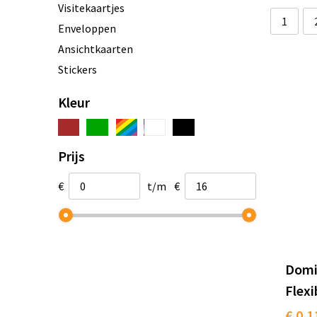
Visitekaartjes
1
Enveloppen
Ansichtkaarten
Stickers
Kleur
Prijs
€
t/m
€
Domin
Flexi
€ 0,1