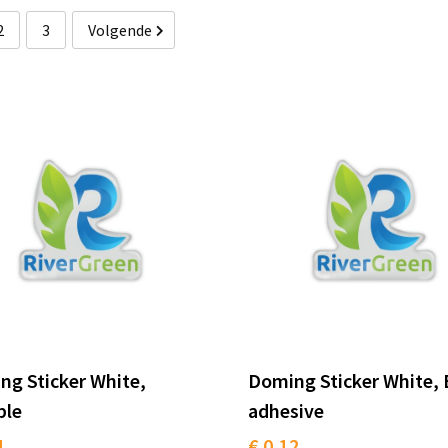
2
3
Volgende
g Sticker White,
Doming Sticker White, 
ble
adhesive
1
€ 0,12