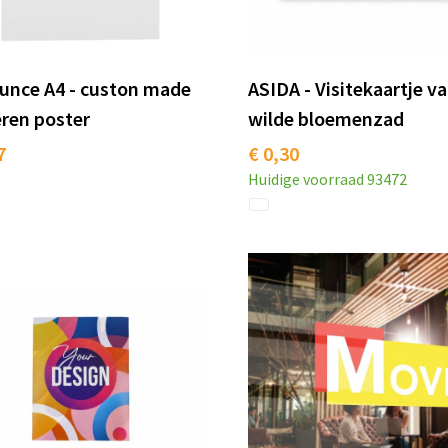
unce A4 - custon made
ASIDA - Visitekaartje v
ren poster
wilde bloemenzad
7
€ 0,30
Huidige voorraad
93472