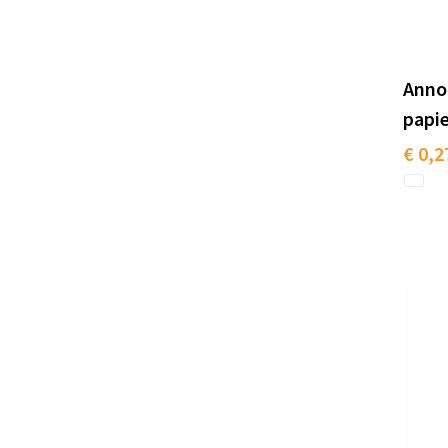
Anno
papie
€ 0,2