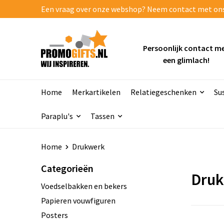
Een vraag over onze webshop? Neem contact met ons o
Persoonlijk contact m
een glimlach!
Home
Merkartikelen
Relatiegeschenken
Su
Paraplu's
Tassen
Home
Drukwerk
Categorieën
Dru
Voedselbakken en bekers
Papieren vouwfiguren
Posters