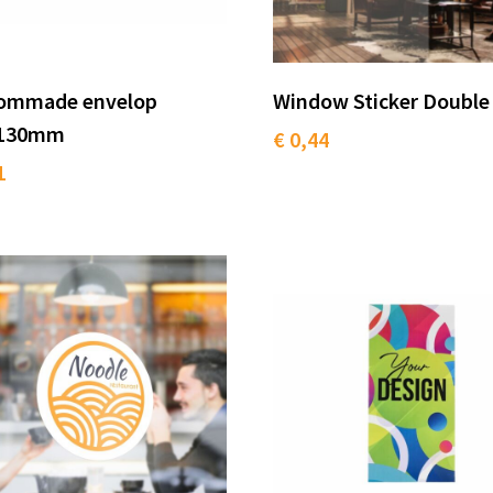
ommade envelop
Window Sticker Double
x130mm
€ 0,44
1