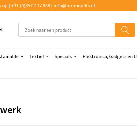
p | +31 (0)85 07 17 888 | info@promogifts.nl
et
stainable
Textiel
Specials
Elektronica, Gadgets en 
kwerk