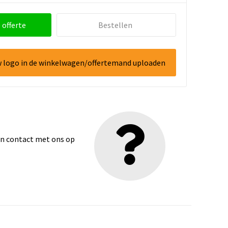
 offerte
Bestellen
w logo in de winkelwagen/offertemand uploaden
dan contact met ons op