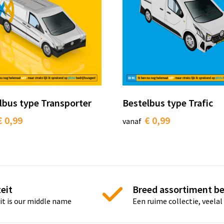
lbus type Transporter
Bestelbus type Trafic
€ 0,99
€ 0,99
vanaf
eit
Breed assortiment b
it is our middle name
Een ruime collectie, veelal