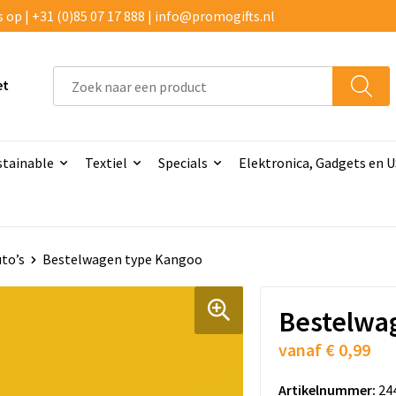
p | +31 (0)85 07 17 888 | info@promogifts.nl
et
stainable
Textiel
Specials
Elektronica, Gadgets en 
to’s
Bestelwagen type Kangoo
Bestelwa
vanaf
€ 0,99
Artikelnummer:
24