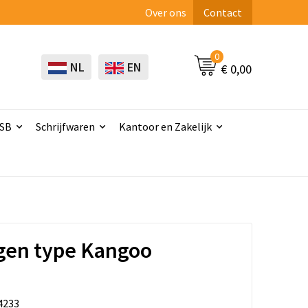
Over ons
Contact
0
NL
EN
€ 0,00
USB
Schrijfwaren
Kantoor en Zakelijk
gen type Kangoo
4233