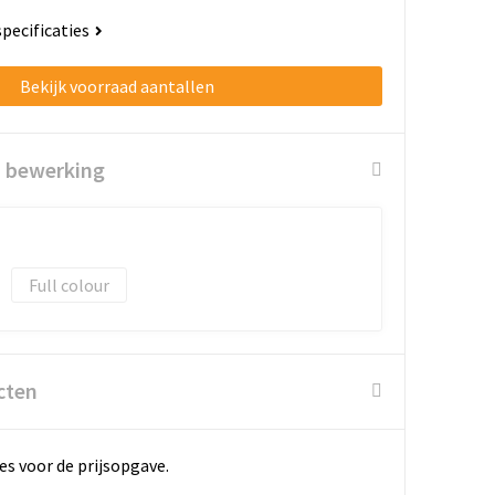
specificaties
Bekijk voorraad aantallen
n bewerking
Full colour
cten
es voor de prijsopgave.