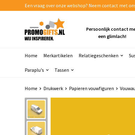
Een vraag over onze webshop? Neem contact met ons o
Persoonlijk contact m
een glimlach!
Home
Merkartikelen
Relatiegeschenken
Su
Paraplu's
Tassen
Home
Drukwerk
Papieren vouwfiguren
Vouwau