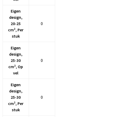
Eigen
Goodiebags
design,
20-25
0
Reistassensets
cm², Per
stuk
Eigen
design,
25-30
0
cm², Op
vel
Eigen
design,
25-30
0
cm², Per
stuk