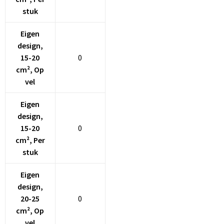
Schoenentassen
stuk
Schoudertassen
Eigen
design,
Sporttassen
15-20
0
cm², Op
Strandtassen
vel
Tablettassen
Eigen
design,
Toilettassen
15-20
0
cm², Per
Trolleys
stuk
Waterbestendige tassen
Eigen
design,
Golftassen
20-25
0
cm², Op
Aktetassen
vel