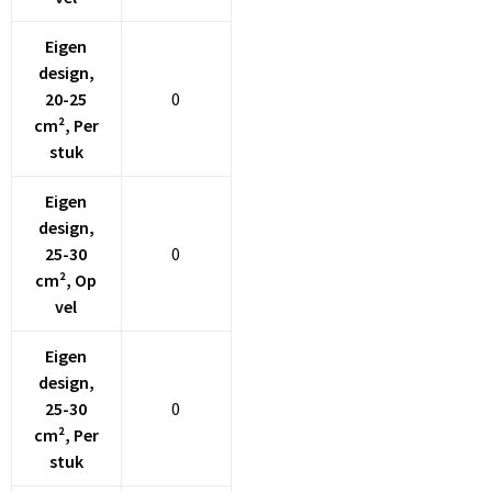
Eigen
Goodiebags
design,
20-25
0
Reistassensets
cm², Per
stuk
Eigen
design,
25-30
0
cm², Op
vel
Eigen
design,
25-30
0
cm², Per
stuk