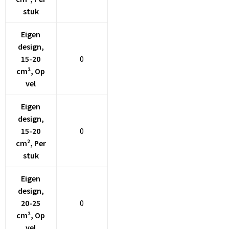
Schoenentassen
stuk
Schoudertassen
Eigen
design,
Sporttassen
15-20
0
cm², Op
Strandtassen
vel
Tablettassen
Eigen
design,
Toilettassen
15-20
0
cm², Per
Trolleys
stuk
Waterbestendige tassen
Eigen
design,
Golftassen
20-25
0
cm², Op
Aktetassen
vel