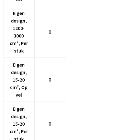
Eigen
Goodiebags
design,
1200-
Reistassensets
0
3000
cm², Per
stuk
Eigen
design,
15-20
0
cm², Op
vel
Eigen
design,
15-20
0
cm², Per
stuk