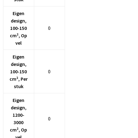
Schoenentassen
Eigen
Schoudertassen
design,
100-150
0
Sporttassen
cm², Op
vel
Strandtassen
Eigen
Tablettassen
design,
100-150
0
Toilettassen
cm², Per
stuk
Trolleys
Eigen
Waterbestendige tassen
design,
1200-
0
Golftassen
3000
cm², Op
Aktetassen
vel