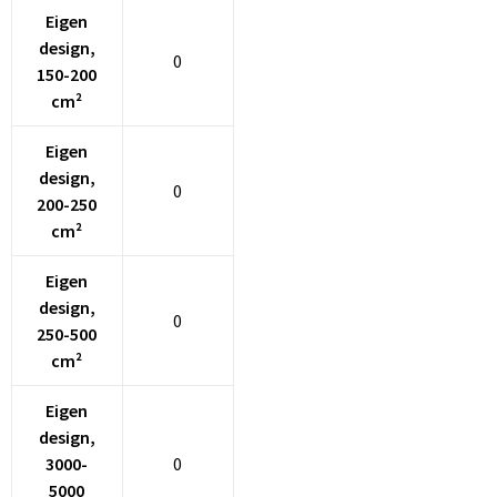
Schoenentassen
Eigen
design,
Schoudertassen
0
150-200
cm²
Sporttassen
Eigen
Strandtassen
design,
0
200-250
Tablettassen
cm²
Toilettassen
Eigen
design,
0
Trolleys
250-500
cm²
Waterbestendige tassen
Eigen
design,
Golftassen
3000-
0
5000
Aktetassen