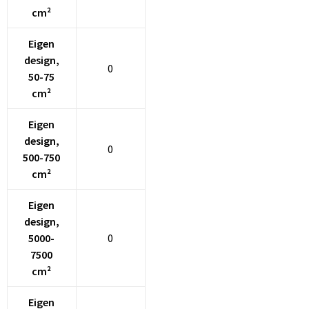
cm²
Goodiebags
Eigen
design,
Reistassensets
0
50-75
cm²
Eigen
design,
0
500-750
cm²
Eigen
design,
5000-
0
7500
cm²
Eigen