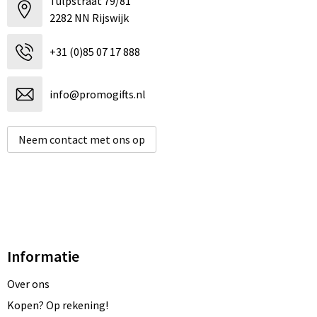
Tulpstraat 79/81
Schoenentassen
2282 NN Rijswijk
Schoudertassen
+31 (0)85 07 17 888
Sporttassen
info@promogifts.nl
Strandtassen
Neem contact met ons op
Tablettassen
Toilettassen
Trolleys
Waterbestendige tassen
Informatie
Golftassen
Over ons
Kopen? Op rekening!
Aktetassen