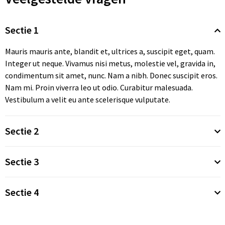
Klokken, horloges en weerstations
Ondergoed, Sokken en Nachtkleding
Hoofdtelefoons
Houten pennen
Memo's
Kinderparaplu's
Draagtassen
Sectie 1
Lampen en Gereedschap
Overhemden
Speakers en Speakeraccessoires
Potloden
Visitekaart- en Pashouders
Duffeltassen
Mauris mauris ante, blandit et, ultrices a, suscipit eget, quam.
Levensmiddelen
Peuters en Baby's
Kabels en toebehoren
Gadgetpennen
Document- en schrijfmappen
Fietstassen
Integer ut neque. Vivamus nisi metus, molestie vel, gravida in,
condimentum sit amet, nunc. Nam a nibh. Donec suscipit eros.
Paraplu's
Polo's
Powerbanks
Multifunctionele pennen
Stickers
Heuptassen
Nam mi. Proin viverra leo ut odio. Curabitur malesuada.
Vestibulum a velit eu ante scelerisque vulputate.
Persoonlijke verzorging
Regenkleding
Telefoonstandaards en accessoires
Touchpennen
Notitieboeken en Schriften
Jute tassen
Sectie 2
Reisbenodigdheden
Sweaters
Computer- en Laptopaccessoires
Bureau toebehoren
Katoenen draagtassen
Schrijfwaren
T-Shirts
USB Sticks
Post, Pen en Geschenkverpakkingen
Kledingtassen
Sectie 3
Sinterklaas
Vesten
Selfie sticks
Koeltassen en Koelboxen
Sectie 4
Sleutelhangers en Lanyards
Schoenen
Laser pointers
Koffers en Trolleys