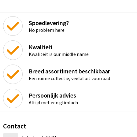
Snoepgoed
Audio oordopjes
Laptop hoezen en tassen
Spellen voor binnen en buiten
Lunchtassen
Spoedlevering?
No problem here
Sport
Matrozentassen
Kwaliteit
Sustainable
Opbergtassen
Kwaliteit is our middle name
Themapakketten
Opvouwbare tassen
Breed assortiment beschikbaar
Veiligheid, Auto en Fiets
Papieren tassen
Een ruime collectie, veelal uit voorraad
Vrije tijd en Strand
Promotietassen
Persoonlijk advies
Altijd met een glimlach
Waterflesjes
Reistassen
Rugzakken
Contact