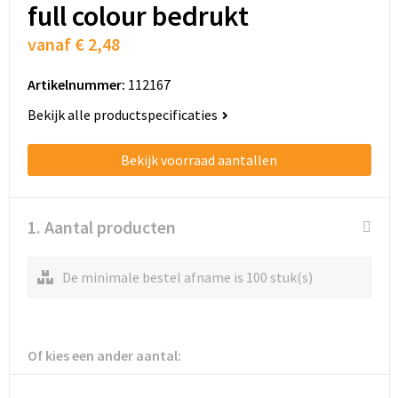
Schoenentassen
full colour bedrukt
vanaf
€ 2,48
Schoudertassen
Artikelnummer:
112167
Sporttassen
Bekijk alle productspecificaties
Strandtassen
Bekijk voorraad aantallen
Tablettassen
Toilettassen
1. Aantal producten
Trolleys
De minimale bestel afname is 100 stuk(s)
Waterbestendige tassen
Golftassen
Of kies een ander aantal:
Aktetassen