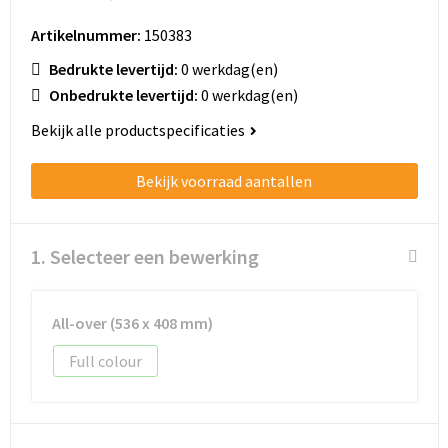
Schoenentassen
Artikelnummer:
150383
Schoudertassen
Bedrukte levertijd:
0 werkdag(en)
Onbedrukte levertijd:
0 werkdag(en)
Sporttassen
Bekijk alle productspecificaties
Strandtassen
Bekijk voorraad aantallen
Tablettassen
Toilettassen
1. Selecteer een bewerking
Trolleys
All-over (536 x 408 mm)
Waterbestendige tassen
Full colour
Golftassen
Aktetassen