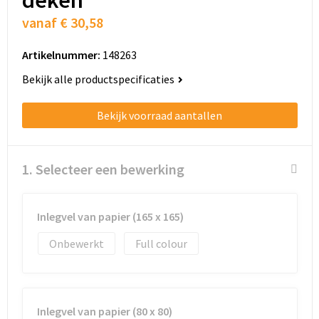
Schoenentassen
vanaf
€ 30,58
Schoudertassen
Artikelnummer:
148263
Sporttassen
Bekijk alle productspecificaties
Strandtassen
Bekijk voorraad aantallen
Tablettassen
1. Selecteer een bewerking
Toilettassen
Trolleys
Inlegvel van papier (165 x 165)
Onbewerkt
Full colour
Waterbestendige tassen
Golftassen
Inlegvel van papier (80 x 80)
Aktetassen