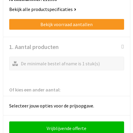
Schoenentassen
Bekijk alle productspecificaties
Schoudertassen
Bekijk voorraad aantallen
Sporttassen
Strandtassen
1. Aantal producten
Tablettassen
De minimale bestel afname is 1 stuk(s)
Toilettassen
Trolleys
Of kies een ander aantal:
Waterbestendige tassen
Selecteer jouw opties voor de prijsopgave.
Golftassen
Vrijblijvende offerte
Aktetassen