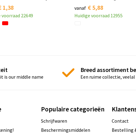
€ 1,38
€ 5,88
vanaf
e voorraad
22649
Huidige voorraad
12955
eit
Breed assortiment b
it is our middle name
Een ruime collectie, veelal
e
Populaire categorieën
Klantens
Schrijfwaren
Contact
ening!
Beschermingsmiddelen
Bestelling 