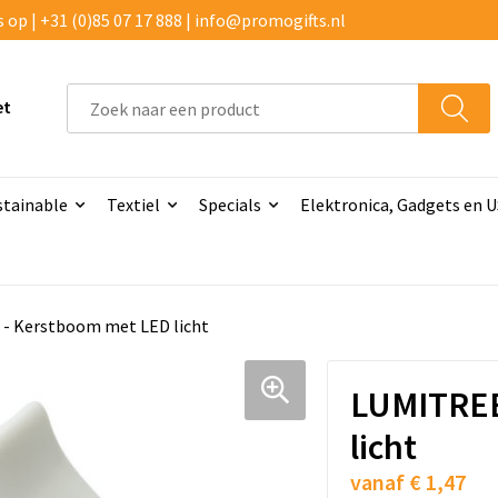
p | +31 (0)85 07 17 888 | info@promogifts.nl
et
stainable
Textiel
Specials
Elektronica, Gadgets en 
- Kerstboom met LED licht
LUMITREE
licht
vanaf
€ 1,47