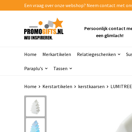
Een vraag over onze webshop? Neem contact met ons o
Persoonlijk contact m
een glimlach!
Home
Merkartikelen
Relatiegeschenken
Su
Paraplu's
Tassen
Home
Kerstartikelen
kerstkaarsen
LUMITREE 