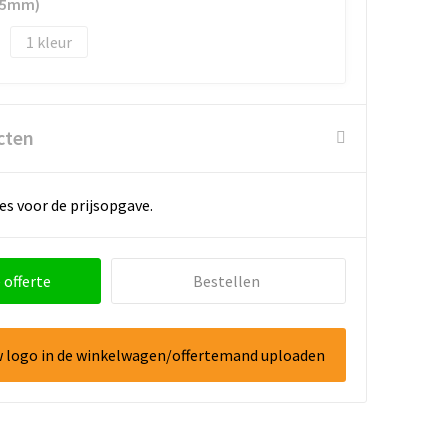
15mm)
1
cten
es voor de prijsopgave.
 offerte
Bestellen
w logo in de winkelwagen/offertemand uploaden