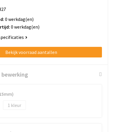
327
jd:
0 werkdag(en)
rtijd:
0 werkdag(en)
specificaties
Bekijk voorraad aantallen
n bewerking
 15mm)
1