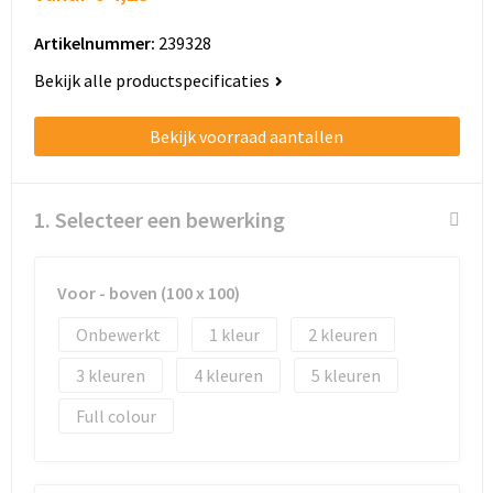
Schoenentassen
Artikelnummer:
239328
Schoudertassen
Bekijk alle productspecificaties
Sporttassen
Bekijk voorraad aantallen
Strandtassen
1. Selecteer een bewerking
Tablettassen
Toilettassen
Voor - boven (100 x 100)
Trolleys
Onbewerkt
1
2
3
4
5
Waterbestendige tassen
Full colour
Golftassen
Aktetassen