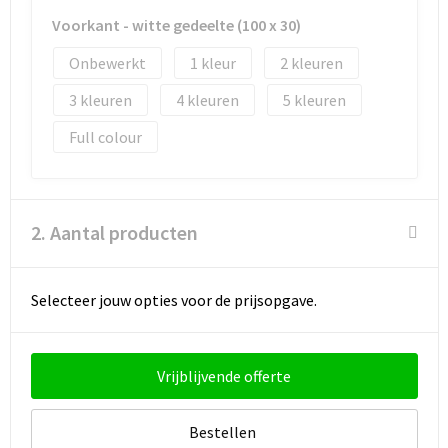
Voorkant - witte gedeelte (100 x 30)
Goodiebags
Onbewerkt
1
2
Reistassensets
3
4
5
Full colour
2. Aantal producten
Selecteer jouw opties voor de prijsopgave.
Vrijblijvende offerte
Bestellen