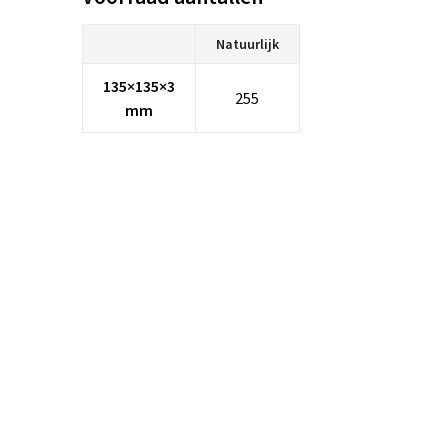
Natuurlijk
135×135×3
255
mm