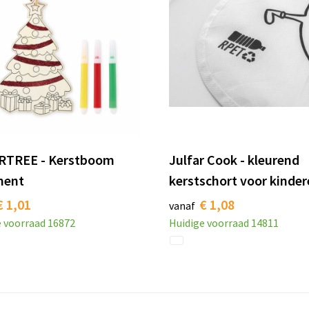
RTREE - Kerstboom
Julfar Cook - kleurend
ment
kerstschort voor kinde
€ 1,01
€ 1,08
vanaf
e voorraad
16872
Huidige voorraad
14811