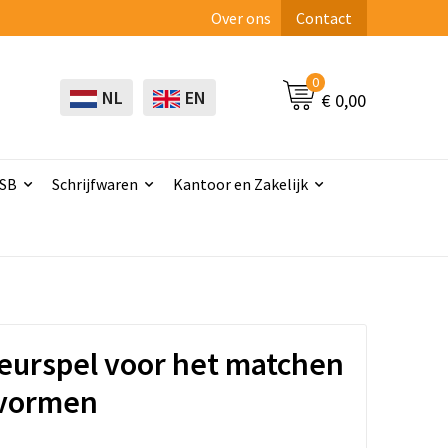
Over ons
Contact
0
NL
EN
€ 0,00
USB
Schrijfwaren
Kantoor en Zakelijk
leurspel voor het matchen
tvormen