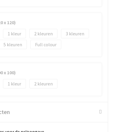
0 x 120)
1
2
3
5
Full colour
0 x 100)
1
2
cten
es voor de prijsopgave.