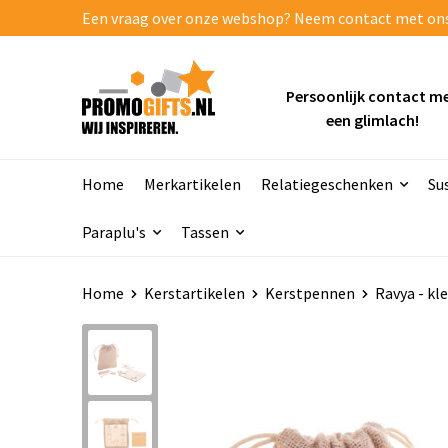
Een vraag over onze webshop? Neem contact met ons o
Persoonlijk contact m
een glimlach!
Home
Merkartikelen
Relatiegeschenken
Su
Paraplu's
Tassen
Home
Kerstartikelen
Kerstpennen
Ravya - kl