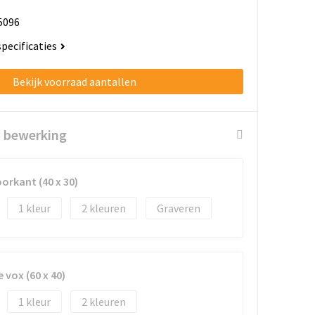
5096
specificaties
Bekijk voorraad aantallen
n bewerking
orkant (40 x 30)
1
2
Graveren
 vox (60 x 40)
1
2