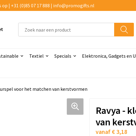
p | +31 (0)85 07 17 888 | info@promogifts.nl
et
stainable
Textiel
Specials
Elektronica, Gadgets en 
eurspel voor het matchen van kerstvormen
Ravya - k
van kers
vanaf
€ 3,18