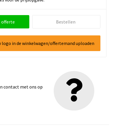
 offerte
Bestellen
w logo in de winkelwagen/offertemand uploaden
dan contact met ons op