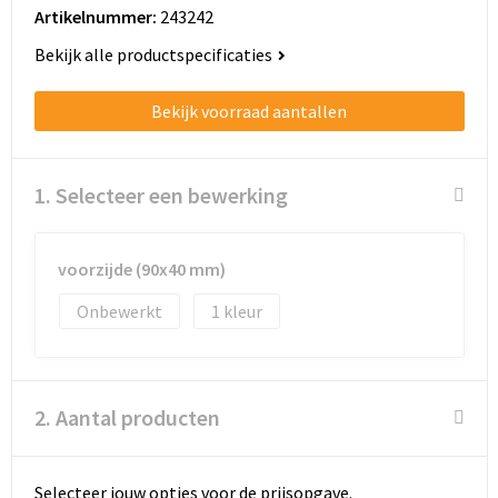
Schoenentassen
Artikelnummer:
243242
Bekijk alle productspecificaties
Schoudertassen
Bekijk voorraad aantallen
Sporttassen
Strandtassen
1. Selecteer een bewerking
Tablettassen
voorzijde (90x40 mm)
Toilettassen
Onbewerkt
1
Trolleys
Waterbestendige tassen
2. Aantal producten
Golftassen
Selecteer jouw opties voor de prijsopgave.
Aktetassen