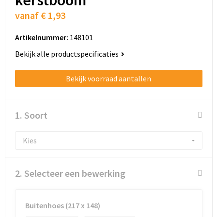
Schoenentassen
vanaf
€ 1,93
Schoudertassen
Artikelnummer:
148101
Sporttassen
Bekijk alle productspecificaties
Strandtassen
Bekijk voorraad aantallen
Tablettassen
1. Soort
Toilettassen
Trolleys
Waterbestendige tassen
2. Selecteer een bewerking
Golftassen
Buitenhoes (217 x 148)
Aktetassen