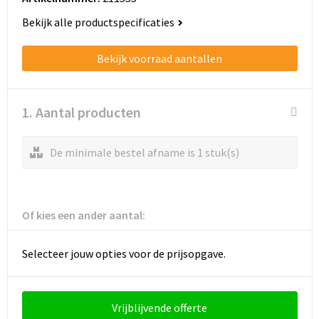
Schoenentassen
Bekijk alle productspecificaties
Schoudertassen
Bekijk voorraad aantallen
Sporttassen
Strandtassen
1. Aantal producten
Tablettassen
De minimale bestel afname is 1 stuk(s)
Toilettassen
Trolleys
Of kies een ander aantal:
Waterbestendige tassen
Selecteer jouw opties voor de prijsopgave.
Golftassen
Vrijblijvende offerte
Aktetassen