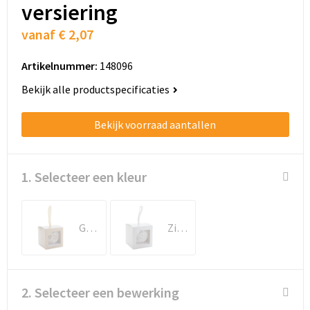
Schoenentassen
versiering
vanaf
€ 2,07
Schoudertassen
Artikelnummer:
148096
Sporttassen
Bekijk alle productspecificaties
Strandtassen
Bekijk voorraad aantallen
Tablettassen
Toilettassen
1. Selecteer een kleur
Trolleys
Goud / Wit
Zilver / Wit
Waterbestendige tassen
Golftassen
2. Selecteer een bewerking
Aktetassen