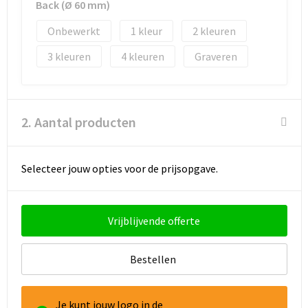
Back (Ø 60 mm)
Onbewerkt
1
2
Goodiebags
3
4
Graveren
Reistassensets
2. Aantal producten
Selecteer jouw opties voor de prijsopgave.
Vrijblijvende offerte
Bestellen
Je kunt jouw logo in de