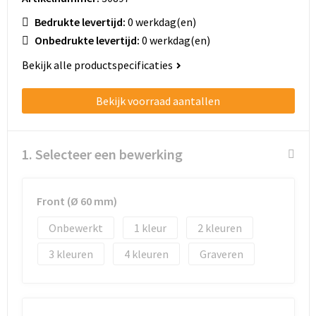
Schoenentassen
Bedrukte levertijd:
0 werkdag(en)
Schoudertassen
Onbedrukte levertijd:
0 werkdag(en)
Bekijk alle productspecificaties
Sporttassen
Bekijk voorraad aantallen
Strandtassen
Tablettassen
1. Selecteer een bewerking
Toilettassen
Front (Ø 60 mm)
Trolleys
Onbewerkt
1
2
Waterbestendige tassen
3
4
Graveren
Golftassen
Aktetassen