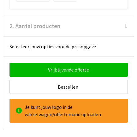
Goodiebags
2. Aantal producten
Reistassensets
Selecteer jouw opties voor de prijsopgave.
Vrijblijvende offerte
Bestellen
Je kunt jouw logo in de
winkelwagen/offertemand uploaden