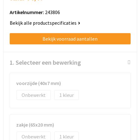
Schoenentassen
Artikelnummer:
243806
Schoudertassen
Bekijk alle productspecificaties
Sporttassen
Bekijk voorraad aantallen
Strandtassen
1. Selecteer een bewerking
Tablettassen
Toilettassen
voorzijde (40x7 mm)
Trolleys
Onbewerkt
1
Waterbestendige tassen
Golftassen
zakje (65x20 mm)
Onbewerkt
1
Aktetassen