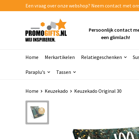
Een vraag over onze webshop? Neem contact met ons o
Persoonlijk contact m
een glimlach!
Home
Merkartikelen
Relatiegeschenken
Su
Paraplu's
Tassen
Home
Keuzekado
Keuzekado Original 30