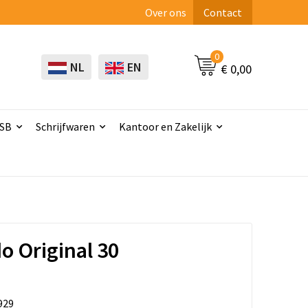
Over ons
Contact
0
NL
EN
€ 0,00
USB
Schrijfwaren
Kantoor en Zakelijk
 Original 30
929