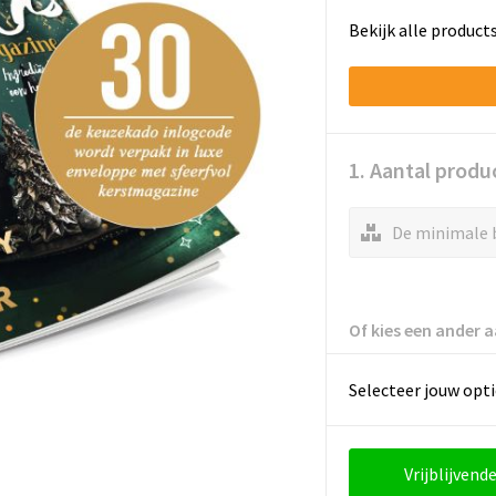
Bekijk alle product
1. Aantal produ
De minimale b
Of kies een ander a
Selecteer jouw opti
Vrijblijvende