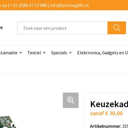
p | +31 (0)85 07 17 888 | info@promogifts.nl
et
stainable
Textiel
Specials
Elektronica, Gadgets en 
Keuzekado
vanaf
€ 30,00
Artikelnummer:
31