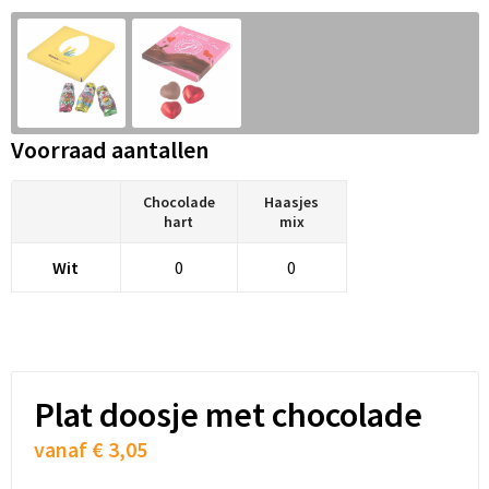
Snoepgoed
Audio oordopjes
Laptop hoezen en tassen
Spellen voor binnen en buiten
Lunchtassen
Sport
Matrozentassen
Voorraad aantallen
Sustainable
Opbergtassen
Chocolade
Haasjes
hart
mix
Themapakketten
Opvouwbare tassen
Wit
0
0
Veiligheid, Auto en Fiets
Papieren tassen
Vrije tijd en Strand
Promotietassen
Waterflesjes
Reistassen
Plat doosje met chocolade
Rugzakken
vanaf
€ 3,05