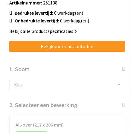
Schoenentassen
Artikelnummer:
251138
Bedrukte levertijd:
0 werkdag(en)
Schoudertassen
Onbedrukte levertijd:
0 werkdag(en)
Sporttassen
Bekijk alle productspecificaties
Strandtassen
Bekijk voorraad aantallen
Tablettassen
1. Soort
Toilettassen
Trolleys
Waterbestendige tassen
2. Selecteer een bewerking
Golftassen
All-over (217 x 286 mm)
Aktetassen