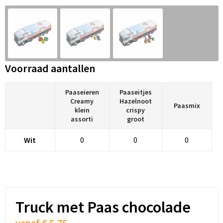
Snoepgoed
Audio oordopjes
Laptop hoezen en tassen
Spellen voor binnen en buiten
Lunchtassen
Sport
Matrozentassen
Voorraad aantallen
Sustainable
Opbergtassen
Paaseieren
Paaseitjes
Creamy
Hazelnoot
Themapakketten
Opvouwbare tassen
Paasmix
klein
crispy
assorti
groot
Veiligheid, Auto en Fiets
Papieren tassen
Wit
0
0
0
Vrije tijd en Strand
Promotietassen
Waterflesjes
Reistassen
Rugzakken
Truck met Paas chocolade
vanaf
€ 5,75