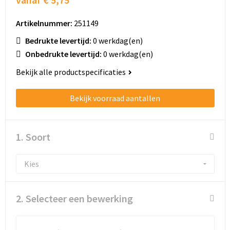
Schoenentassen
Artikelnummer:
251149
Schoudertassen
Bedrukte levertijd:
0 werkdag(en)
Sporttassen
Onbedrukte levertijd:
0 werkdag(en)
Bekijk alle productspecificaties
Strandtassen
Bekijk voorraad aantallen
Tablettassen
Toilettassen
1. Soort
Trolleys
Waterbestendige tassen
2. Selecteer een bewerking
Golftassen
Aktetassen