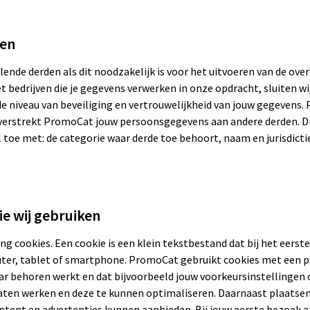
den
nde derden als dit noodzakelijk is voor het uitvoeren van de ov
t bedrijven die je gegevens verwerken in onze opdracht, sluiten wi
niveau van beveiliging en vertrouwelijkheid van jouw gegevens. 
verstrekt PromoCat jouw persoonsgegevens aan andere derden. Di
toe met: de categorie waar derde toe behoort, naam en jurisdictie
ie wij gebruiken
g cookies. Een cookie is een klein tekstbestand dat bij het eerst
uter, tablet of smartphone. PromoCat gebruikt cookies met een p
naar behoren werkt en dat bijvoorbeeld jouw voorkeursinstellinge
aten werken en deze te kunnen optimaliseren. Daarnaast plaatsen
tent en advertenties kunnen aanbieden. Bij jouw eerste bezoek 