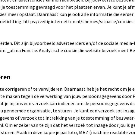
e je toestemming gevraagd voor het plaatsen ervan. Je kunt je af
ies meer opslaat. Daarnaast kun je ook alle informatie die eerder 
 toelichting: https://veiliginternetten.nl/themes/situatie/cookie
rden. Dit zijn bijvoorbeeld adverteerders en/of de sociale media-
aam: _utma Functie: Analytische cookie die websitebezoek meet Bew
eren
 te corrigeren of te verwijderen. Daarnaast heb je het recht om j
r te maken tegen de verwerking van jouw persoonsgegevens door 
 je bij ons een verzoek kan indienen om de persoonsgegevens die
u genoemde organisatie, te sturen. Je kunt een verzoek tot inzage
gevens of verzoek tot intrekking van je toestemming of bezwaar 
Om er zeker van te zijn dat het verzoek tot inzage door jou is ge
e sturen. Maak in deze kopie je pasfoto, MRZ (machine readable zo