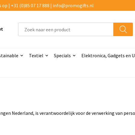
p | +31 (0)85 07 17 888 | info@promogifts.nl
et
stainable
Textiel
Specials
Elektronica, Gadgets en 
ngen Nederland, is verantwoordelijk voor de verwerking van per