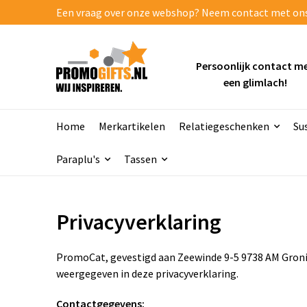
Een vraag over onze webshop? Neem contact met ons o
Persoonlijk contact m
een glimlach!
Home
Merkartikelen
Relatiegeschenken
Su
Paraplu's
Tassen
Privacyverklaring
PromoCat, gevestigd aan Zeewinde 9-5 9738 AM Groni
weergegeven in deze privacyverklaring.
Contactgegevens: