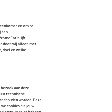
ereenkomst en om te
j een
PromoCat blijft
t doen wij alleen met
, doel en welke
e bezoek aan deze
uur technische
n onthouden worden. Deze
 we cookies die jouw
aan onze website hebben