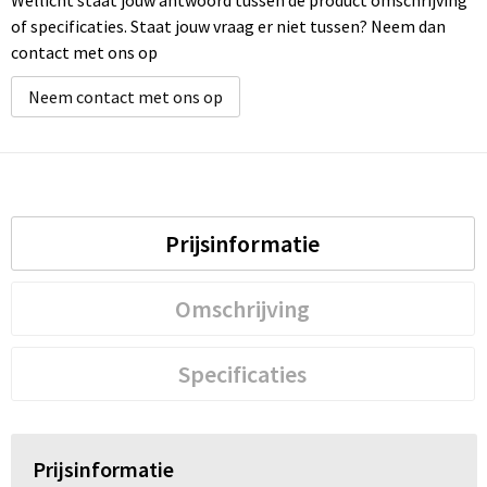
Wellicht staat jouw antwoord tussen de product omschrijving
Schoenentassen
of specificaties. Staat jouw vraag er niet tussen? Neem dan
contact met ons op
Schoudertassen
Neem contact met ons op
Sporttassen
Strandtassen
Tablettassen
Prijsinformatie
Toilettassen
Omschrijving
Trolleys
Specificaties
Waterbestendige tassen
Golftassen
Prijsinformatie
Aktetassen