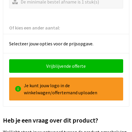
De minimale bestel afname is 1 stuk(s)
Snoepgoed
Audio oordopjes
Laptop hoezen en tassen
Spellen voor binnen en buiten
Lunchtassen
Of kies een ander aantal:
Sport
Matrozentassen
Selecteer jouw opties voor de prijsopgave.
Sustainable
Opbergtassen
Themapakketten
Opvouwbare tassen
Vrijblijvende offerte
Veiligheid, Auto en Fiets
Papieren tassen
Je kunt jouw logo in de
Vrije tijd en Strand
Promotietassen
winkelwagen/offertemand uploaden
Waterflesjes
Reistassen
Rugzakken
Heb je een vraag over dit product?