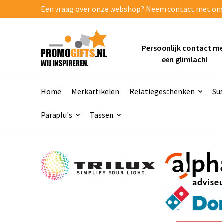
Een vraag over onze webshop? Neem contact met ons o
Persoonlijk contact m
een glimlach!
Home
Merkartikelen
Relatiegeschenken
Su
Paraplu's
Tassen