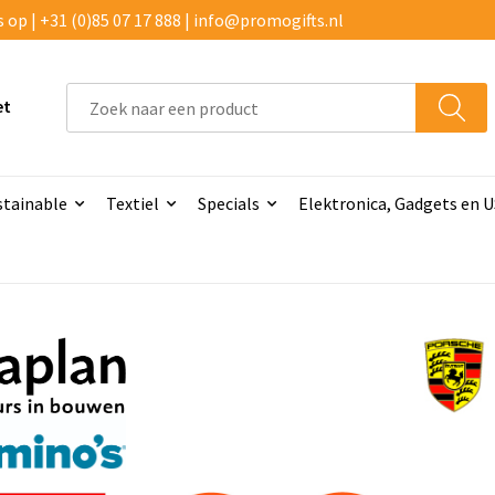
p | +31 (0)85 07 17 888 | info@promogifts.nl
et
stainable
Textiel
Specials
Elektronica, Gadgets en 