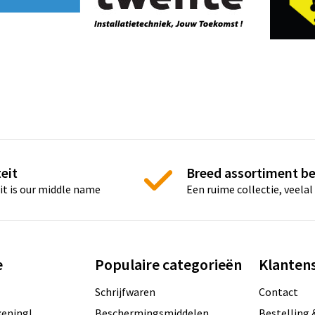
eit
Breed assortiment b
it is our middle name
Een ruime collectie, veelal
e
Populaire categorieën
Klantens
Schrijfwaren
Contact
ening!
Beschermingsmiddelen
Bestelling 