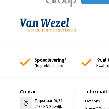
Spoedlevering?
Kwalit
No problem here
Kwalite
Contact
Informati
Tulpstraat 79/81
Over ons
2282 NN Rijswijk
Kopen? Op rek