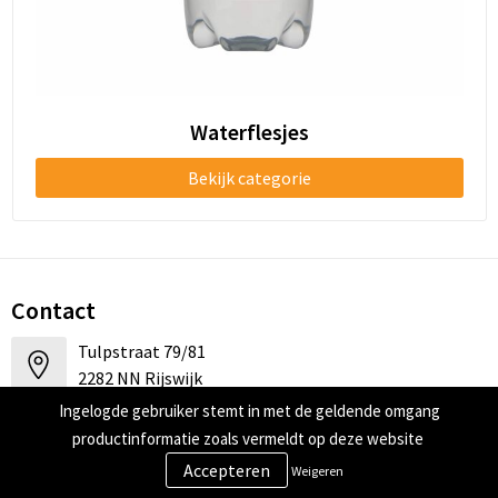
Waterflesjes
Bekijk categorie
Contact
Tulpstraat 79/81
2282 NN Rijswijk
Ingelogde gebruiker stemt in met de geldende omgang
+31 (0)85 07 17 888
productinformatie zoals vermeldt op deze website
Weigeren