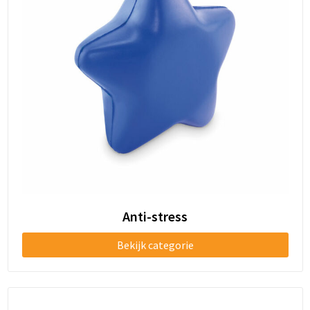
Goodiebags
Reistassensets
Anti-stress
Bekijk categorie