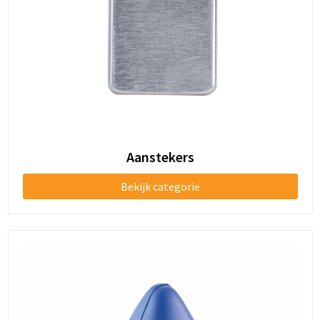
Schoenentassen
Schoudertassen
Sporttassen
Strandtassen
Tablettassen
Aanstekers
Toilettassen
Bekijk categorie
Trolleys
Waterbestendige tassen
Golftassen
Aktetassen