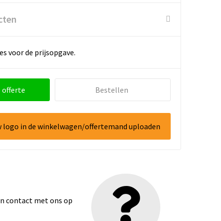
cten
es voor de prijsopgave.
 offerte
Bestellen
w logo in de winkelwagen/offertemand uploaden
dan contact met ons op