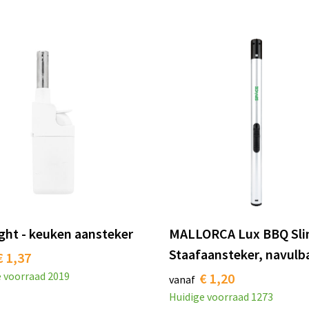
ght - keuken aansteker
MALLORCA Lux BBQ Sl
Staafaansteker, navulb
€ 1,37
e voorraad
2019
€ 1,20
vanaf
Huidige voorraad
1273