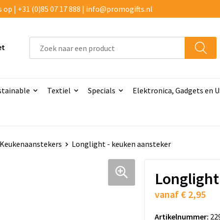
p | +31 (0)85 07 17 888 | info@promogifts.nl
et
stainable
Textiel
Specials
Elektronica, Gadgets en 
Keukenaanstekers
Longlight - keuken aansteker
Longlight
vanaf
€ 2,95
Artikelnummer:
22