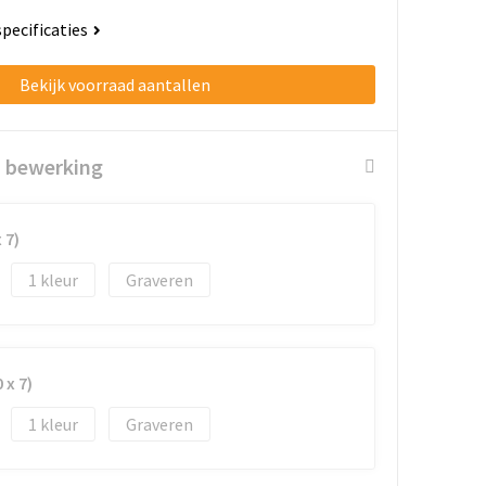
specificaties
Bekijk voorraad aantallen
n bewerking
 7)
1
Graveren
 x 7)
1
Graveren