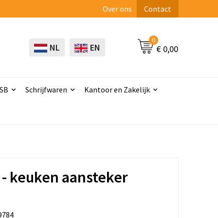
Over ons
Contact
0
NL
EN
€ 0,00
USB
Schrijfwaren
Kantoor en Zakelijk
 - keuken aansteker
9784