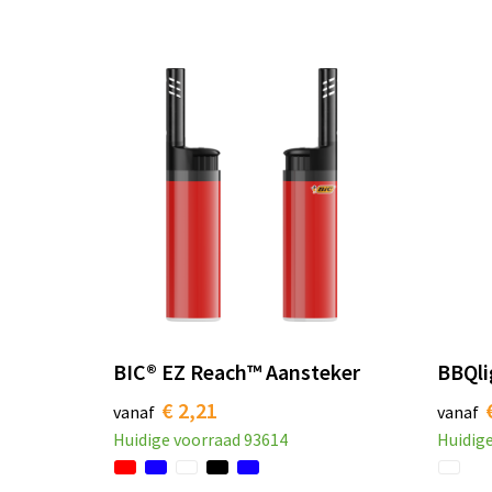
BIC® EZ Reach™ Aansteker
BBQli
€ 2,21
vanaf
vanaf
Huidige voorraad
93614
Huidig