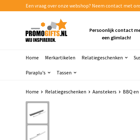
Een vraag over onze webshop? Neem contact met ons o
Persoonlijk contact m
een glimlach!
Home
Merkartikelen
Relatiegeschenken
Su
Paraplu's
Tassen
Home
Relatiegeschenken
Aanstekers
BBQ en 