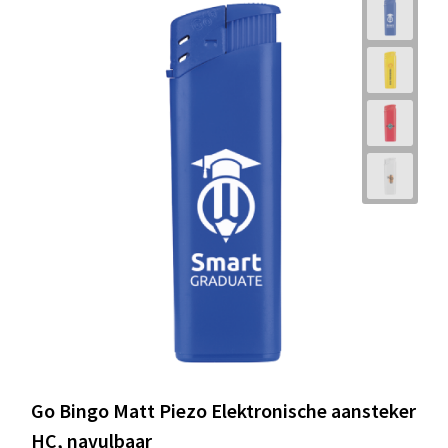
Schoenentassen
Schoudertassen
Sporttassen
Strandtassen
Tablettassen
Toilettassen
Trolleys
Waterbestendige tassen
Golftassen
Go Bingo Matt Piezo Elektronische aansteker
HC, navulbaar
Aktetassen