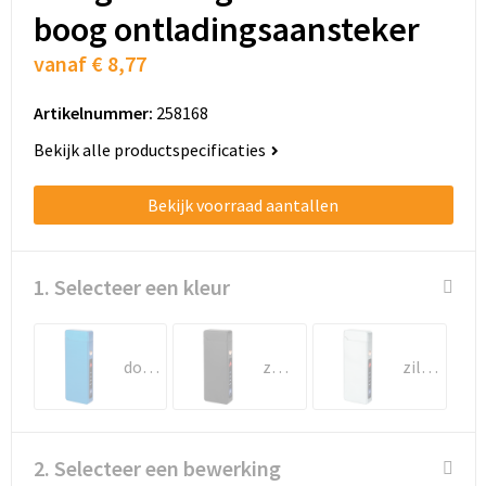
Schoenentassen
boog ontladingsaansteker
Schoudertassen
vanaf
€ 8,77
Sporttassen
Artikelnummer:
258168
Bekijk alle productspecificaties
Strandtassen
Bekijk voorraad aantallen
Tablettassen
Toilettassen
1. Selecteer een kleur
Trolleys
donkerblauw
zwart
zilver
Waterbestendige tassen
Golftassen
2. Selecteer een bewerking
Aktetassen