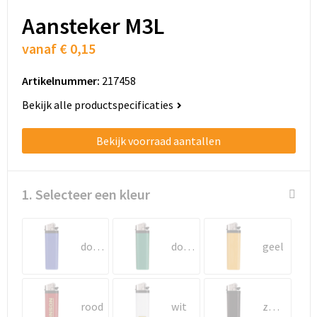
Schoenentassen
Aansteker M3L
Schoudertassen
vanaf
€ 0,15
Sporttassen
Artikelnummer:
217458
Bekijk alle productspecificaties
Strandtassen
Bekijk voorraad aantallen
Tablettassen
Toilettassen
1. Selecteer een kleur
Trolleys
Waterbestendige tassen
donkerblauw
donkergroen
geel
Golftassen
rood
wit
zwart
Aktetassen