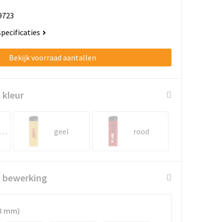
9723
specificaties
Bekijk voorraad aantallen
 kleur
onkergroen
geel
rood
n bewerking
13 mm)