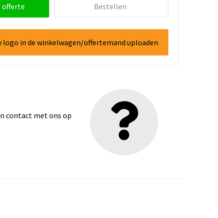
 offerte
Bestellen
w logo in de winkelwagen/offertemand uploaden
dan contact met ons op