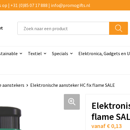
p | +31 (0)85 07 17 888 | info@promogifts.nl
et
stainable
Textiel
Specials
Elektronica, Gadgets en 
 aanstekers
Elektronische aansteker HC fix flame SALE
Elektroni
flame SA
vanaf
€ 0,13