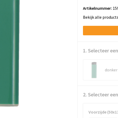
Artikelnummer:
15
Bekijk alle product
1. Selecteer een
d
2. Selecteer ee
Voorzijde (50x