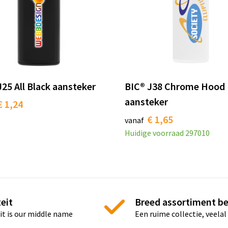
J25 All Black aansteker
BIC® J38 Chrome Hood
aansteker
€ 1,24
€ 1,65
vanaf
Huidige voorraad
297010
eit
Breed assortiment b
it is our middle name
Een ruime collectie, veelal