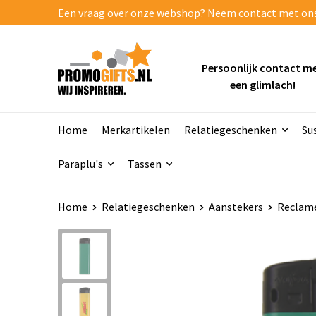
Een vraag over onze webshop? Neem contact met ons o
Persoonlijk contact m
een glimlach!
Home
Merkartikelen
Relatiegeschenken
Su
Paraplu's
Tassen
Home
Relatiegeschenken
Aanstekers
Reclame