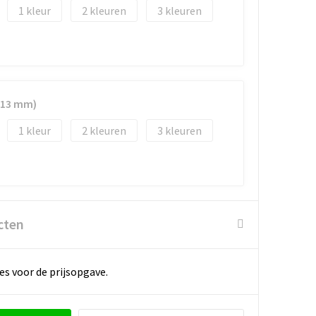
1
2
3
x13 mm)
1
2
3
cten
es voor de prijsopgave.