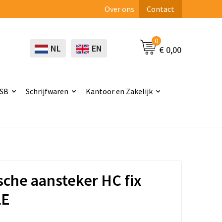
Over ons
Contact
0
NL
EN
€ 0,00
USB
Schrijfwaren
Kantoor en Zakelijk
sche aansteker HC fix
LE