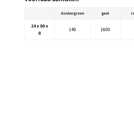
donkergroen
geel
r
24 x 80 x
140
1600
8