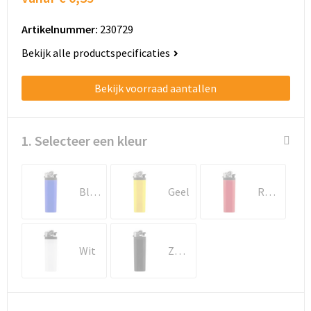
Schoenentassen
Artikelnummer:
230729
Schoudertassen
Bekijk alle productspecificaties
Sporttassen
Bekijk voorraad aantallen
Strandtassen
Tablettassen
1. Selecteer een kleur
Toilettassen
Blauw
Geel
Rood
Trolleys
Waterbestendige tassen
Wit
Zwart
Golftassen
Aktetassen