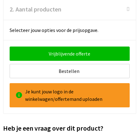
2. Aantal producten
Goodiebags
Reistassensets
Selecteer jouw opties voor de prijsopgave.
Vrijblijvende offerte
Bestellen
Je kunt jouw logo in de
winkelwagen/offertemand uploaden
Heb je een vraag over dit product?