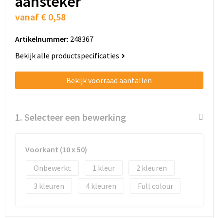
aansteker
Schoenentassen
vanaf
€ 0,58
Schoudertassen
Artikelnummer:
248367
Sporttassen
Bekijk alle productspecificaties
Strandtassen
Bekijk voorraad aantallen
Tablettassen
1. Selecteer een bewerking
Toilettassen
Trolleys
Voorkant (10 x 50)
Onbewerkt
1
2
Waterbestendige tassen
3
4
Full colour
Golftassen
Aktetassen