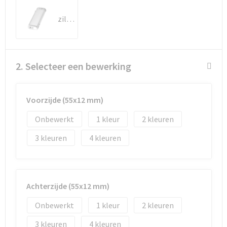
zilver
Goodiebags
Reistassensets
2. Selecteer een bewerking
Voorzijde (55x12 mm)
Onbewerkt
1
2
3
4
Achterzijde (55x12 mm)
Onbewerkt
1
2
3
4