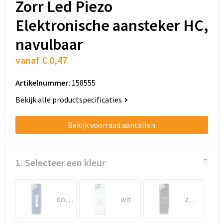
Zorr Led Piezo
Schoenentassen
Elektronische aansteker HC,
Schoudertassen
navulbaar
Sporttassen
vanaf
€ 0,47
Strandtassen
Artikelnummer:
158555
Tablettassen
Bekijk alle productspecificaties
Toilettassen
Bekijk voorraad aantallen
Trolleys
1. Selecteer een kleur
Waterbestendige tassen
Golftassen
donkerblauw
wit
zwart
Aktetassen