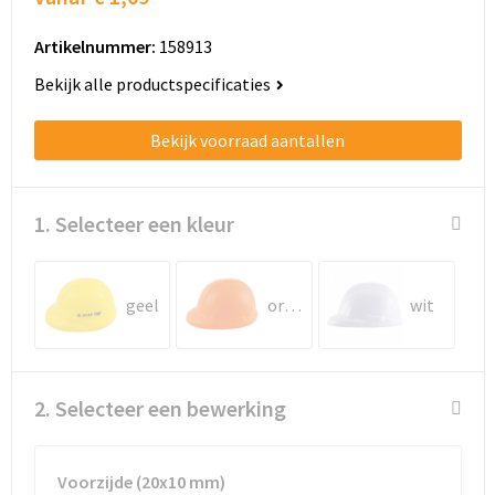
Schoenentassen
Artikelnummer:
158913
Schoudertassen
Bekijk alle productspecificaties
Sporttassen
Bekijk voorraad aantallen
Strandtassen
Tablettassen
1. Selecteer een kleur
Toilettassen
geel
oranje
wit
Trolleys
Waterbestendige tassen
2. Selecteer een bewerking
Golftassen
Voorzijde (20x10 mm)
Aktetassen