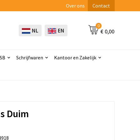
Over ons
Contact
0
NL
EN
€ 0,00
USB
Schrijfwaren
Kantoor en Zakelijk
ss Duim
8918