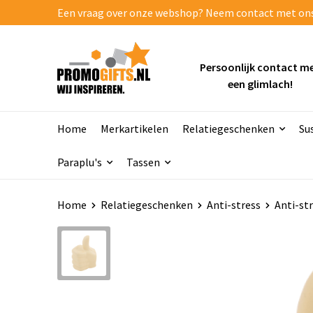
Een vraag over onze webshop? Neem contact met ons o
Persoonlijk contact m
een glimlach!
Home
Merkartikelen
Relatiegeschenken
Su
Paraplu's
Tassen
Home
Relatiegeschenken
Anti-stress
Anti-st