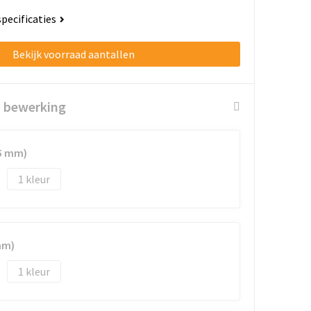
specificaties
Bekijk voorraad aantallen
n bewerking
15 mm)
1
mm)
1