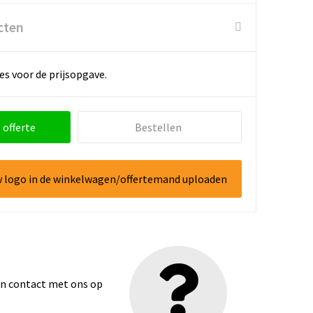
cten
es voor de prijsopgave.
 offerte
Bestellen
w logo in de winkelwagen/offertemand uploaden
dan contact met ons op