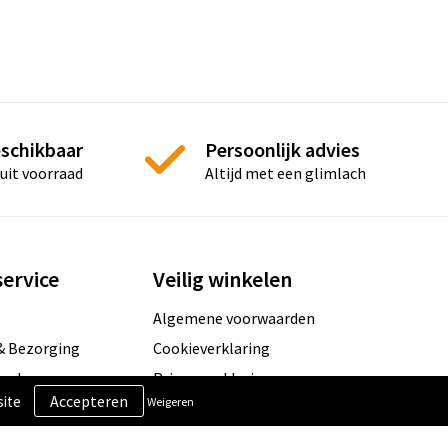
eschikbaar
Persoonlijk advies
 uit voorraad
Altijd met een glimlach
ervice
Veilig winkelen
Algemene voorwaarden
& Bezorging
Cookieverklaring
hoden
Privacyverklaring
site
Weigeren
n
Disclaimer