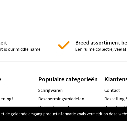
eit
Breed assortiment b
it is our middle name
Een ruime collectie, veelal
e
Populaire categorieën
Klantens
Schrijfwaren
Contact
ening!
Beschermingsmiddelen
Bestelling 
en
Brievenbus post
Betaalmet
met de geldende omgang productinformatie zoals vermeldt op deze web
Elektronica
Retournere
Digitale druk