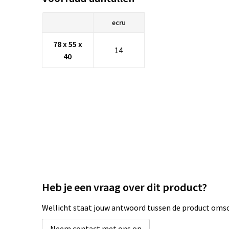
ecru
78 x 55 x
14
40
Heb je een vraag over dit product?
Wellicht staat jouw antwoord tussen de product omsch
Neem contact met ons op