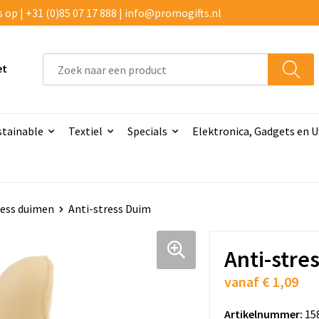
p | +31 (0)85 07 17 888 | info@promogifts.nl
et
stainable
Textiel
Specials
Elektronica, Gadgets en 
ress duimen
Anti-stress Duim
Anti-stre
vanaf
€ 1,09
Artikelnummer:
15