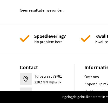
Geen resultaten gevonden.
Spoedlevering?
Kwalit
No problem here
Kwalite
Contact
Informati
Tulpstraat 79/81
Over ons
2282 NN Rijswijk
Kopen? Op rek
Druktechniek
+31 (0)85 07 17 888
Ingelogde gebruiker stemt in 