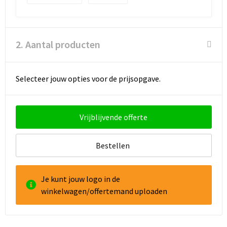
Goodiebags
2. Aantal producten
Reistassensets
Selecteer jouw opties voor de prijsopgave.
Vrijblijvende offerte
Bestellen
Je kunt jouw logo in de
winkelwagen/offertemand uploaden