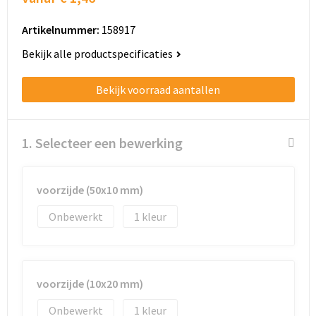
Schoenentassen
Artikelnummer:
158917
Schoudertassen
Bekijk alle productspecificaties
Sporttassen
Bekijk voorraad aantallen
Strandtassen
Tablettassen
1. Selecteer een bewerking
Toilettassen
voorzijde (50x10 mm)
Trolleys
Onbewerkt
1
Waterbestendige tassen
Golftassen
voorzijde (10x20 mm)
Onbewerkt
1
Aktetassen